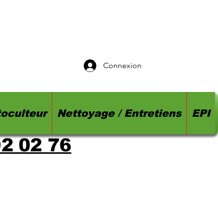
Connexion
oculteur
Nettoyage / Entretiens
EPI
92 02 76