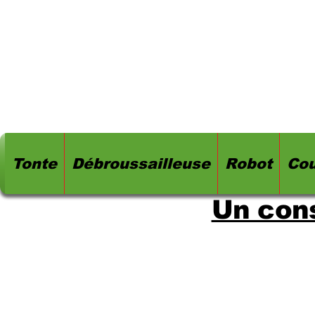
Tonte
Débroussailleuse
Robot
Cou
Un cons