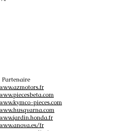
Partenaire
www.azmotors.fr
www.piecesbeta.com
www.kymco-pieces.com
www.husqvarna.com
www.jardin.honda.fr
www.anova.es/fr