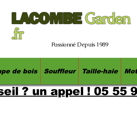
LACOMBE
Garden
.fr
Passionné Depuis 1989
pe de bois
Souffleur
Taille-haie
Mot
eil ? un appel ! 05 55 