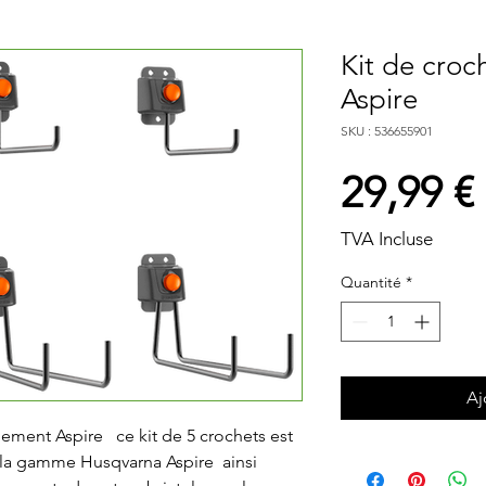
Kit de croc
Aspire
SKU : 536655901
29,99 €
TVA Incluse
Quantité
*
Aj
ent Aspire   ce kit de 5 crochets est 
 la gamme Husqvarna Aspire  ainsi 