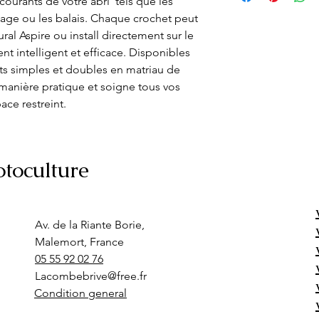
courants de votre abri  tels que les 
osage ou les balais. Chaque crochet peut 
ral Aspire ou install directement sur le 
 intelligent et efficace. Disponibles 
ets simples et doubles en matriau de 
manière pratique et soigne tous vos 
ace restreint.
toculture
Av. de la Riante Borie,
Malemort, France
05 55 92 02 76
Lacombebrive@free.fr
Condition general