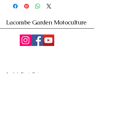
Lacombe Garden Motoculture
Av. de la Riante Borie,
Malemort, France
05 55 92 02 76
Lacombebrive@free.fr
Condition general
Partenaire