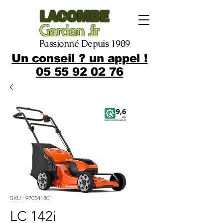
LACOMBE
Garden .fr
Passionné Depuis 1989
Un conseil ? un appel !
05 55 92 02 76
SKU : 970541801
LC 142i