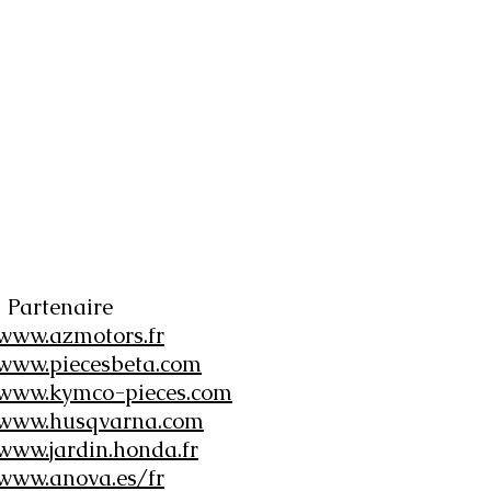
Partenaire
www.azmotors.fr
www.piecesbeta.com
www.kymco-pieces.com
www.husqvarna.com
www.jardin.honda.fr
www.anova.es/fr