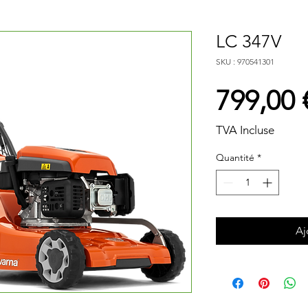
LC 347V
SKU : 970541301
799,00 
TVA Incluse
Quantité
*
Aj