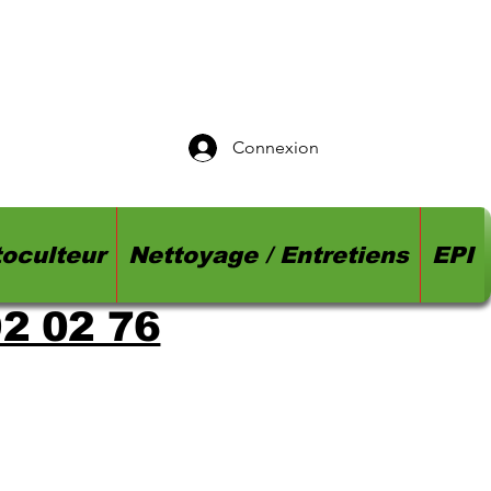
Connexion
oculteur
Nettoyage / Entretiens
EPI
92 02 76