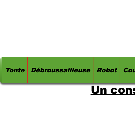
Tonte
Débroussailleuse
Robot
Cou
Un cons