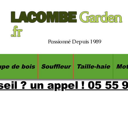
LACOMBE
Garden
.fr
Passionné Depuis 1989
pe de bois
Souffleur
Taille-haie
Mot
eil ? un appel ! 05 55 