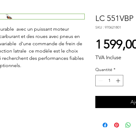
LC 551VBP
SKU : 970621801
rable  avec un puissant moteur 
carburant et des roues avec pneus en 
1 599,0
variable  d'une commande de frein de 
tion latrale  ce modèle est le choix 
TVA Incluse
i recherchent des performances fiables 
eptionnels.
Quantité
*
Aj