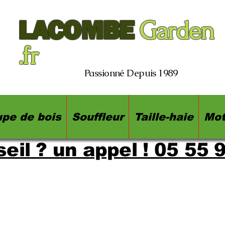
LACOMBE
Garden
.fr
Passionné Depuis 1989
pe de bois
Souffleur
Taille-haie
Mot
eil ? un appel ! 05 55 