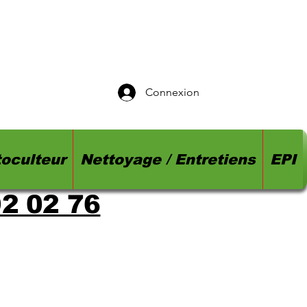
Connexion
oculteur
Nettoyage / Entretiens
EPI
92 02 76