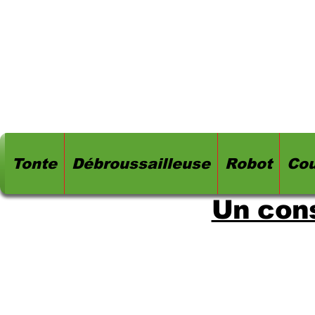
Tonte
Débroussailleuse
Robot
Cou
Un cons