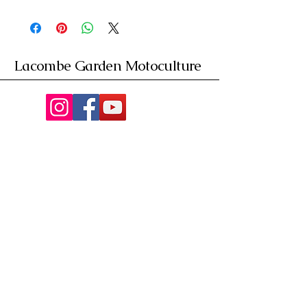
Lacombe Garden Motoculture
Av. de la Riante Borie,
Malemort, France
05 55 92 02 76
Lacombebrive@free.fr
Condition general
Partenaire