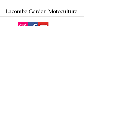
Lacombe Garden Motoculture
Av. de la Riante Borie,
Malemort, France
05 55 92 02 76
Lacombebrive@free.fr
Condition general
Partenaire
www.azmotors.fr