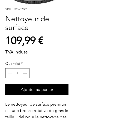
SKU : 590657801
Nettoyeur de
surface
Prix
109,99 €
TVA Incluse
Quantité
*
Ajouter au panier
Le nettoyeur de surface premium 
est une brosse rotative de grande 
taille   idal pour le nettoyage des 