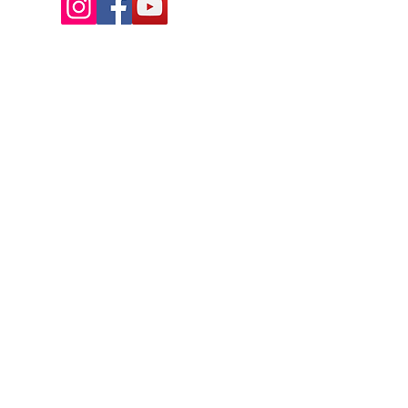
Av. de la Riante Borie,
Malemort, France
05 55 92 02 76
Lacombebrive@free.fr
Condition general
Partenaire
www.azmotors.fr
www.piecesbeta.com
www.kymco-pieces.com
www.husqvarna.com
www.jardin.honda.fr