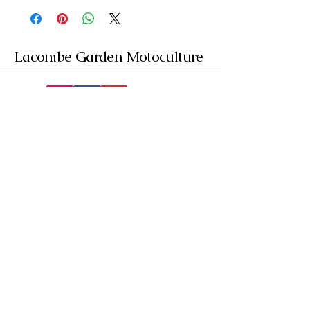
Lacombe Garden Motoculture
Av. de la Riante Borie,
Malemort, France
05 55 92 02 76
Lacombebrive@free.fr
Condition general
Partenaire