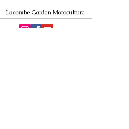
Lacombe Garden Motoculture
Av. de la Riante Borie,
Malemort, France
05 55 92 02 76
Lacombebrive@free.fr
Condition general
Partenaire
www.azmotors.fr