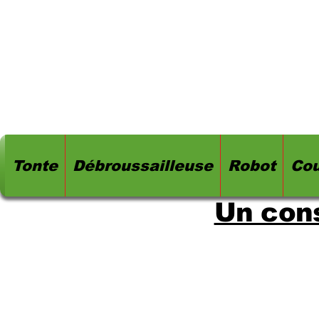
Tonte
Débroussailleuse
Robot
Cou
Un cons