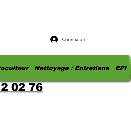
Connexion
oculteur
Nettoyage / Entretiens
EPI
92 02 76