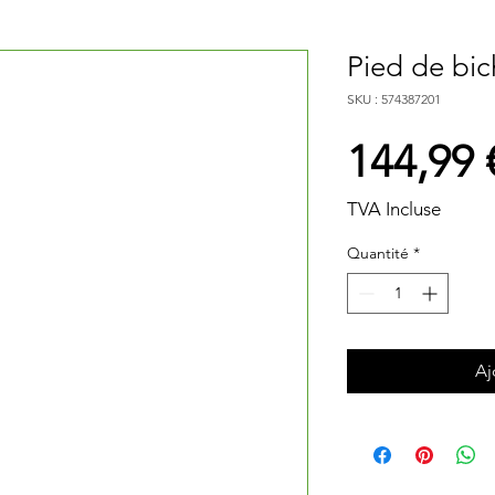
Pied de bic
SKU : 574387201
144,99 
TVA Incluse
Quantité
*
Aj