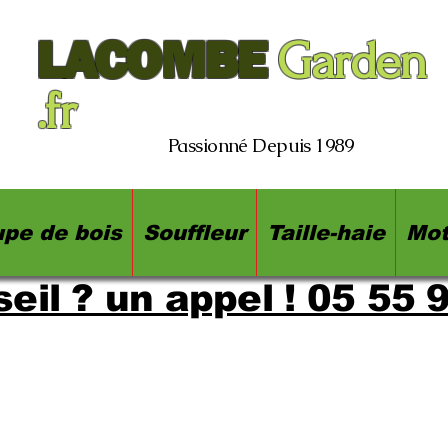
LACOMBE
Garden
.fr
Passionné Depuis 1989
pe de bois
Souffleur
Taille-haie
Mot
eil ? un appel ! 05 55 