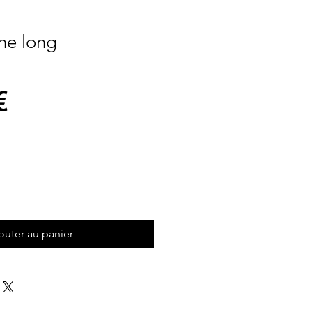
he long
Prix
€
outer au panier