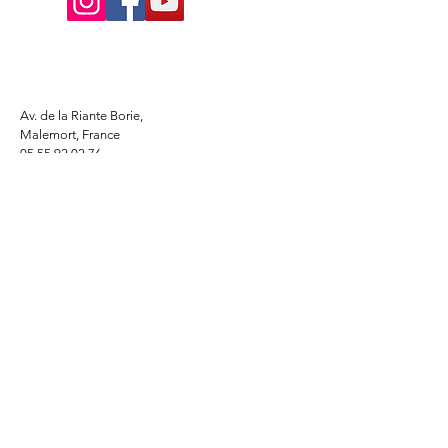
Av. de la Riante Borie,
Malemort, France
05 55 92 02 76
Lacombebrive@free.fr
Condition general
Partenaire
www.azmotors.fr
www.piecesbeta.com
www.kymco-pieces.com
www.husqvarna.com
www.jardin.honda.fr