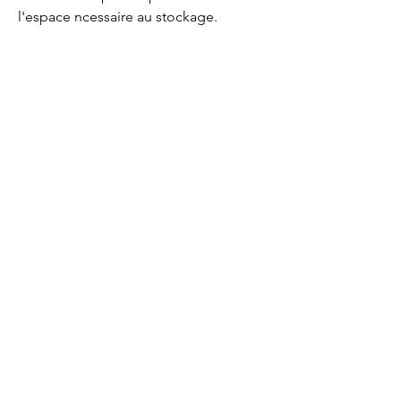
l'espace ncessaire au stockage.
Lacombe Garden Motoculture
Av. de la Riante Borie,
Malemort, France
05 55 92 02 76
Lacombebrive@free.fr
Condition general