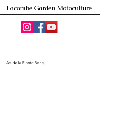
Lacombe Garden Motoculture
Av. de la Riante Borie,
Malemort, France
05 55 92 02 76
Lacombebrive@free.fr
Condition general
Partenaire
www.azmotors.fr
www.piecesbeta.com