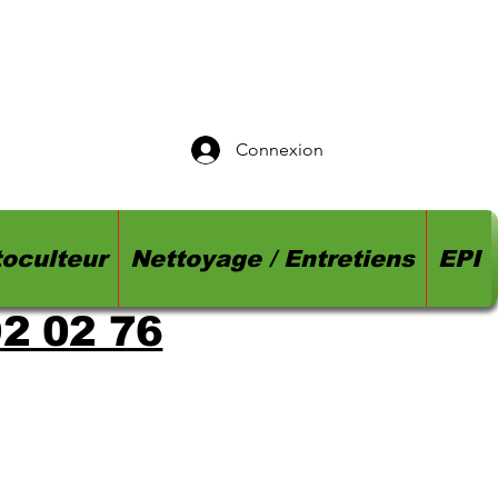
Connexion
oculteur
Nettoyage / Entretiens
EPI
92 02 76