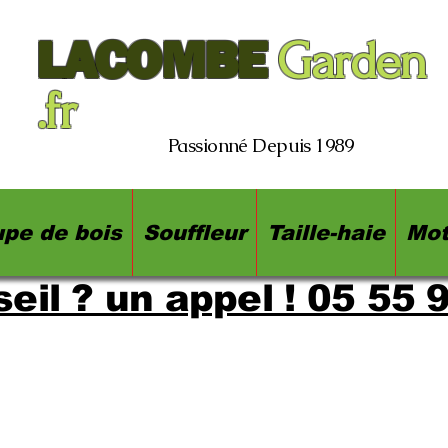
LACOMBE
Garden
.fr
Passionné Depuis 1989
pe de bois
Souffleur
Taille-haie
Mot
eil ? un appel ! 05 55 