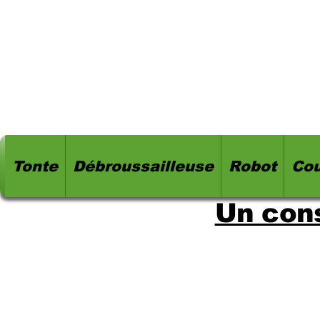
Tonte
Débroussailleuse
Robot
Cou
Un cons