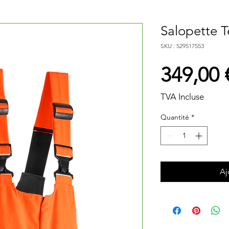
Salopette T
SKU : 529517553
349,00 
TVA Incluse
Quantité
*
Aj