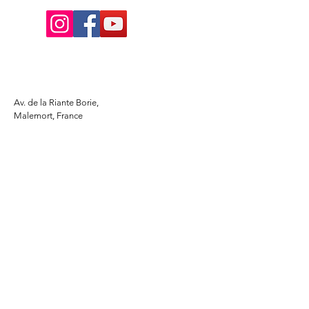
Av. de la Riante Borie,
Malemort, France
05 55 92 02 76
Lacombebrive@free.fr
Condition general
Partenaire
www.azmotors.fr
www.piecesbeta.com
www.kymco-pieces.com
www.husqvarna.com