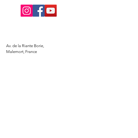
Av. de la Riante Borie,
Malemort, France
05 55 92 02 76
Lacombebrive@free.fr
Condition general
Partenaire
www.azmotors.fr
www.piecesbeta.com
www.kymco-pieces.com
www.husqvarna.com