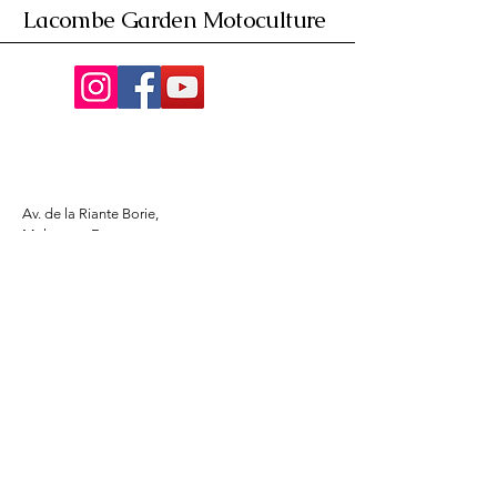
Lacombe Garden Motoculture
Av. de la Riante Borie,
Malemort, France
05 55 92 02 76
Lacombebrive@free.fr
Condition general
Partenaire
www.azmotors.fr
www.piecesbeta.com