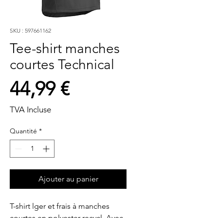
SKU : 597661162
Tee-shirt manches
courtes Technical
Prix
44,99 €
TVA Incluse
Quantité
*
Ajouter au panier
T-shirt lger et frais à manches 
courtes en polyester recycl. Avec 