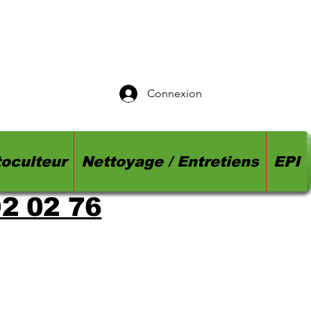
Connexion
oculteur
Nettoyage / Entretiens
EPI
92 02 76