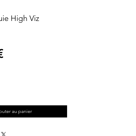
uie High Viz
Prix
€
outer au panier