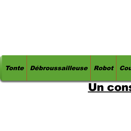
Tonte
Débroussailleuse
Robot
Cou
Un cons