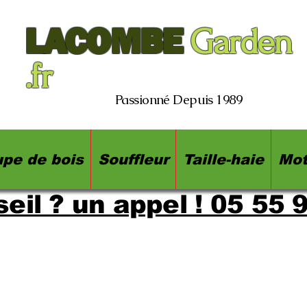
LACOMBE
Garden
.fr
Passionné Depuis 1989
pe de bois
Souffleur
Taille-haie
Mot
eil ? un appel ! 05 55 