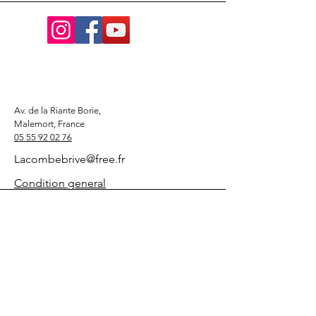
Av. de la Riante Borie,
Malemort, France
05 55 92 02 76
Lacombebrive@free.fr
Condition general
Partenaire
www.azmotors.fr
www.piecesbeta.com
www.kymco-pieces.com