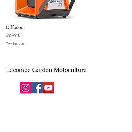
Diffuseur
Prix
39,99 €
TVA Incluse
Lacombe Garden Motoculture
Av. de la Riante Borie,
Malemort, France