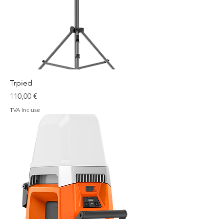
Trpied
Prix
110,00 €
TVA Incluse