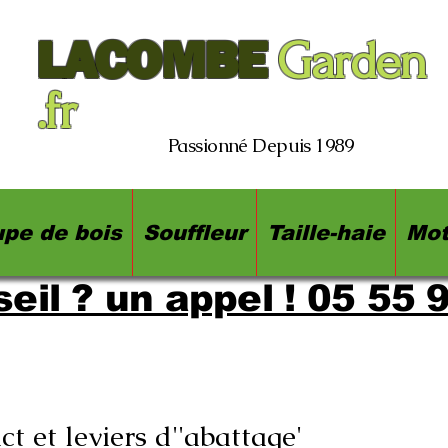
LACOMBE
Garden
.fr
Passionné Depuis 1989
pe de bois
Souffleur
Taille-haie
Mot
eil ? un appel ! 05 55 
ct et leviers d''abattage'