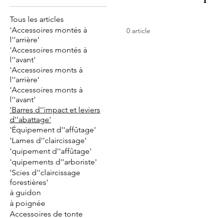
Tous les articles
'Accessoires montés à
0 article
l''arrière'
'Accessoires montés à
l''avant'
'Accessoires monts à
l''arrière'
'Accessoires monts à
l''avant'
'Barres d''impact et leviers
d''abattage'
'Équipement d''affûtage'
'Lames d''claircissage'
'quipement d''affûtage'
'quipements d''arboriste'
'Scies d''claircissage
forestières'
à guidon
à poignée
Accessoires de tonte