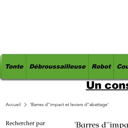
Tonte
Débroussailleuse
Robot
Cou
Un cons
Accueil
'Barres d''impact et leviers d''abattage'
Rechercher par
'Barres d''impa