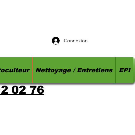
Connexion
oculteur
Nettoyage / Entretiens
EPI
92 02 76