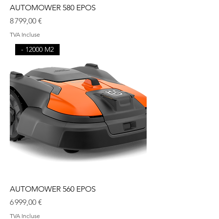
AUTOMOWER 580 EPOS
Prix
8 799,00 €
TVA Incluse
- 12000 M2
AUTOMOWER 560 EPOS
Prix
6 999,00 €
TVA Incluse