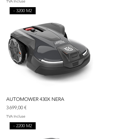
TVA Incluse
- 3200 M2
AUTOMOWER 430X NERA
Prix
3 699,00 €
TVA Incluse
- 2200 M2