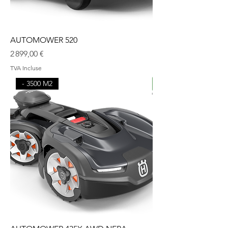
AUTOMOWER 520
Prix
2 899,00 €
TVA Incluse
- 3500 M2