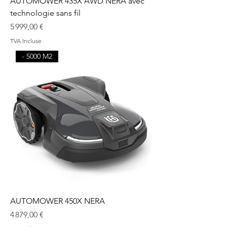
AUTOMOWER 435X AWD NERA avec
technologie sans fil
Prix
5 999,00 €
TVA Incluse
- 5000 M2
AUTOMOWER 450X NERA
Prix
4 879,00 €