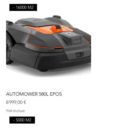
- 16000 M2
AUTOMOWER 580L EPOS
Prix
8 999,00 €
TVA Incluse
- 5000 M2