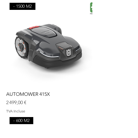
- 1500 M2
AUTOMOWER 415X
Prix
2 499,00 €
TVA Incluse
- 600 M2