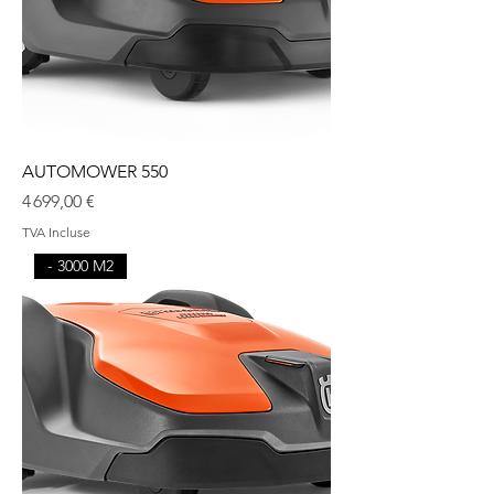
AUTOMOWER 550
Prix
4 699,00 €
TVA Incluse
- 3000 M2