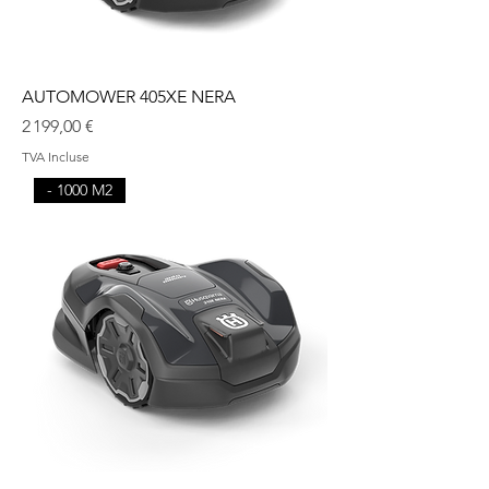
AUTOMOWER 405XE NERA
Prix
2 199,00 €
TVA Incluse
- 1000 M2