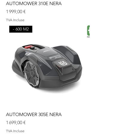
AUTOMOWER 310E NERA
Prix
1 999,00 €
TVA Incluse
- 600 M2
AUTOMOWER 305E NERA
Prix
1 699,00 €
TVA Incluse