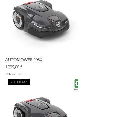
AUTOMOWER 405X
Prix
1 999,00 €
TVA Incluse
- 1500 M2