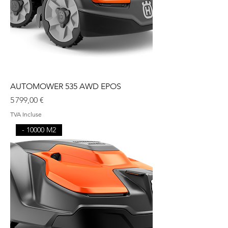
AUTOMOWER 535 AWD EPOS
Prix
5 799,00 €
TVA Incluse
- 10000 M2