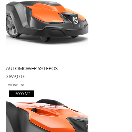
AUTOMOWER 520 EPOS
Prix
3 899,00 €
TVA Incluse
- 5000 M2