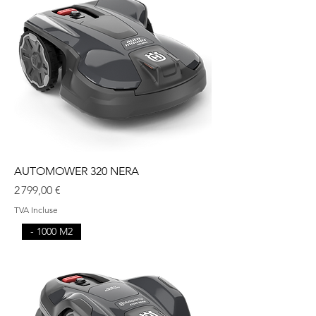
AUTOMOWER 320 NERA
Prix
2 799,00 €
TVA Incluse
- 1000 M2