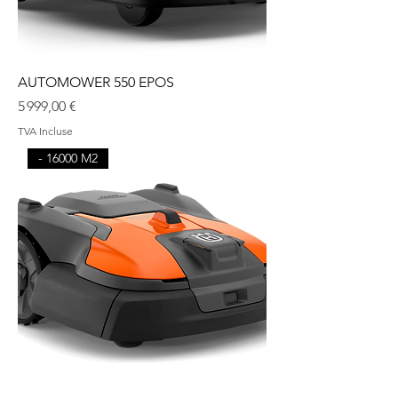
AUTOMOWER 550 EPOS
Prix
5 999,00 €
TVA Incluse
- 16000 M2