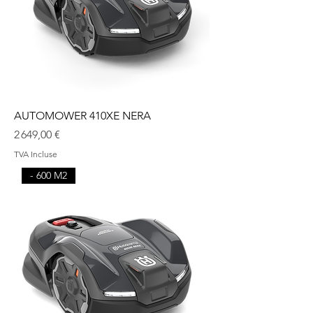
AUTOMOWER 410XE NERA
Prix
2 649,00 €
TVA Incluse
- 600 M2