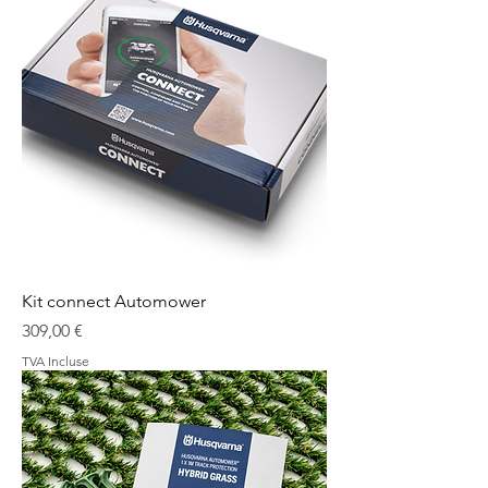
Kit connect Automower
Prix
309,00 €
TVA Incluse