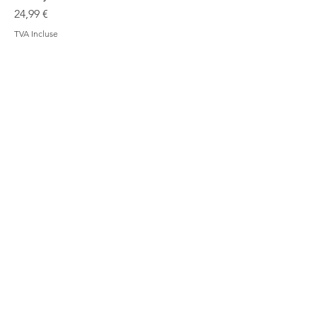
Prix
24,99 €
TVA Incluse
Connecteur Automower
Prix
9,99 €
TVA Incluse